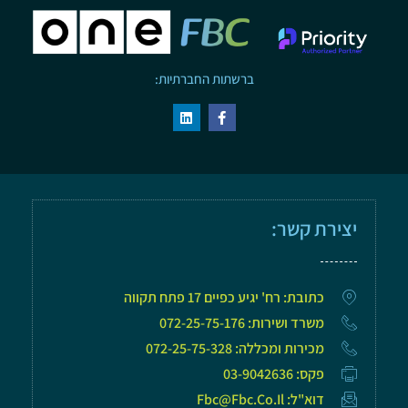
ברשתות החברתיות:
יצירת קשר:
כתובת: רח' יגיע כפיים 17 פתח תקווה
משרד ושירות: 072-25-75-176
מכירות ומכללה: 072-25-75-328
פקס: 03-9042636
דוא"ל: Fbc@fbc.co.il