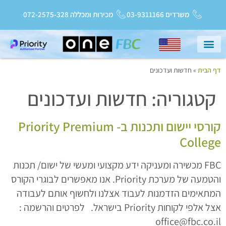
משרדים 03-9311166
מכירות ומכללה 072-2575-328
דף הבית
»
חדשות ועדכונים
עמוד הבית
שירות ותמיכה
Priority College
חדשות ועדכונים
קטגוריה:
חדשות ועדכונים
קורסי יישום ותכנות ב- Priority Premium
College
FBC מכשירה ומעניקה ידע מקצועי ומעשי של ישום/ תכנות
והטמעה של מערכת Priority. אנו מאפשרים לבוגרי הקורס
המתאימים הזדמנות לעבוד אצלנו ולחשוף אותם לעבודה
אצל אלפי לקוחות Priority בישראל. לפרטים והרשמה :
office@fbc.co.il