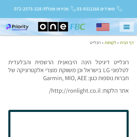
משרדים 03-9311166
מכירות ומכללה 072-2575-328
דף הבית
»
לקוחות
»
רונלייט
עמוד הבית
שירות ותמיכה
Priority College
חדשות ועדכונים
רונלייט דיגיטל הינה היבואנית הרשמית והבלעדית
לטלפוני LG בישראל וכן משווקת מוצרי אלקטרוניקה של
חברות נוספות כגון: Garmin, MIO, AEE
אתר הלקוח: http://ronlight.co.il/