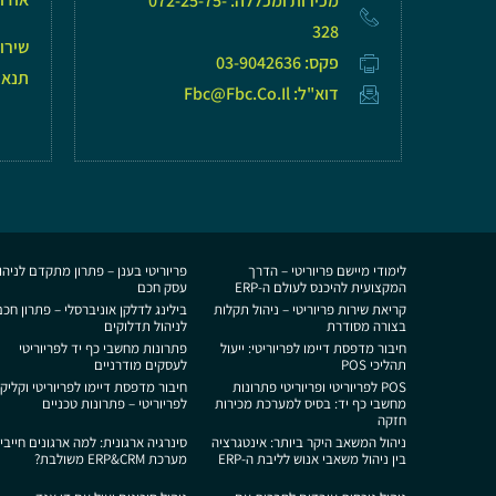
מכירות ומכללה: 072-25-75-
328
שירו
פקס: 03-9042636
תנאי
דוא"ל: Fbc@fbc.co.il
לימודי מיישם פריוריטי – הדרך
פריוריטי בענן – פתרון מתקדם לניהו
המקצועית להיכנס לעולם ה-ERP
עסק חכם
קריאת שירות פריוריטי – ניהול תקלות
בילינג לדלקן אוניברסלי – פתרון חכ
בצורה מסודרת
לניהול תדלוקים
חיבור מדפסת דיימו לפריוריטי: ייעול
פתרונות מחשבי כף יד לפריוריטי
תהליכי POS
לעסקים מודרניים
POS לפריוריטי ופריוריטי פתרונות
חיבור מדפסת דיימו לפריוריטי וקליק ו
מחשבי כף יד: בסיס למערכת מכירות
לפריוריטי – פתרונות טכניים
חזקה
ניהול המשאב היקר ביותר: אינטגרציה
סינרגיה ארגונית: למה ארגונים חייבי
בין ניהול משאבי אנוש לליבת ה-ERP
מערכת ERP&CRM משולבת?