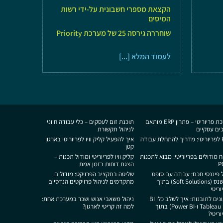
הקצאת מספרי חשבונית על-ידי רשות
המיסים
שוחררה גירסה 25 של מערכת Priority
לעמוד המלא [...]
מערכת פריוריטי – פתרון ERP מותאם
תוכנת זום לעסקים – כלי עבודה חיוני
ים עסקיים
לניהול תקשורת
ודה
איך להפעיל קליק וויו לפריוריטי בארגון
קטן
ח מודולים בפריוריטי: מבוא לתכנות
קליק וויו לפריוריטי ומודול תכנות –
הצגת דוחות בזמן אמת
ל פיננסי חכם: עבודה עם סופט
שליטה בתקציב הפרויקט: מודולים
סולושנס (Soft Solutions) בתוך
מתקדמים לניהול פרויקטים הנדסיים
ריטי
מנתונים לתובנות: איך לשלב כלי BI
ניהול משאבי אנוש ושכר במערכת אחת:
(כמו Tableau ו-Power BI) בתוך
למה זה קריטי לארגון?
ריטי?