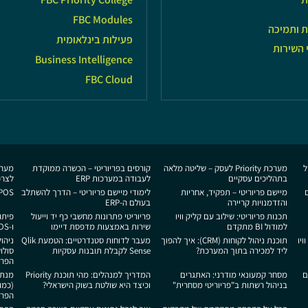
FBC Modules
ת ותמיכה
פעילות בינלאומית
 השירות
Business Intelligence
FBC Cloud
ל
מערכת Priority לעסק – שליטה מלאה
קורסים בפריוריטי – הכשרה ממוקדת
בתהליכים עסקיים
לעבודה במערכות ERP
לצרכ
ם
מיישם פריוריטי – תפקיד, אחריות
לימודי מיישם פריוריטי – הדרך להשתלב
POS לפריוריטי: מדריך להתחלת עב
והזדמנויות קריירה
בעולם ה-ERP
תכנות פריוריטי: שילוב עם קליק וויו
פריוריטי פתרונות מחשבי כף יד וייעול
פיתו
למודול BI מתקדם
שירות באמצעות מדפסת דיימו
ו‑POS
ויו
תוכנת ניהול לקוחות (CRM): איך להפוך
מעבר לדוחות סטנדרטיים: הטמעת Qlik
ניהו
ליד למכירה בתוך המערכת?
Sense לקבלת תובנות עסקיות
הפריו
ם
מסחר קמעונאי מודרני: האתגרים
המדריך למנהלים: מהי תוכנת Priority
בניהול רשתות ב"פריוריטי מסחרית"
וכיצד היא שולטת בשוק הישראלי?
הפריו