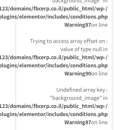
"background_image" in
123/domains/fbcerp.co.il/public_html/wp-
plugins/elementor/includes/conditions.php
Warning
87
on line
: Trying to access array offset on
value of type null in
123/domains/fbcerp.co.il/public_html/wp-
plugins/elementor/includes/conditions.php
Warning
90
on line
: Undefined array key
"background_image" in
123/domains/fbcerp.co.il/public_html/wp-
plugins/elementor/includes/conditions.php
Warning
87
on line