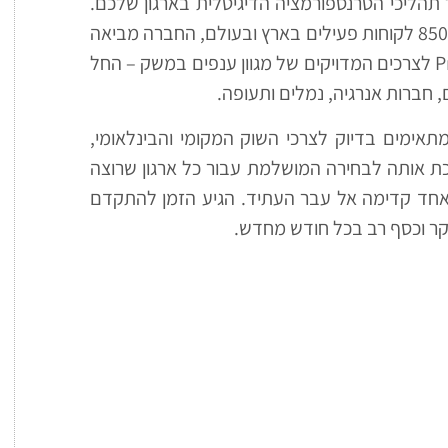
הליכי הטרנספורמציה הדיגיטלית בארגון שלכם.
עם צוות של כ-140 עובדים מקצועיים ועתירי ניסיון ומעל 850 לקוחות פעילים בארץ ובעולם, החברה מביאה
עמה ידע עצום וניסיון עשיר בהתאמת מערכות ה-Priority לצרכים המדויקים של מגוון ענפים במשק – החל
 חברות אנרגיה, נמלים ותעופה.
יים ייעודיים המתאימים בדיוק לצרכי השוק המקומי והבינלאומי,
דרכה והטמעה, הופכת אותה לבחירה המושלמת עבור כל ארגון שרוצה
אחד קדימה אל עבר העתיד. הגיע הזמן להתקדם
יקר וכסף רב בכל חודש מחדש.