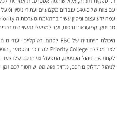
רק ספקית תוכנה, אלא שותפה אסטרטגית אמיתית לכל ת
מהייטק, קמעונאות ודפוס, ועד למפעלי תעשייה מורכבים,
היכולת הייחודית של FBC לפתח ורטיקל
לצד מכללת Priority College לה
לקחת את ניהול הכספים, התפעול וצי הרכב שלו צעד 
לניהול תדלוקים חכם, מדויק ואוטומטי שיחסוך לכם זמן 