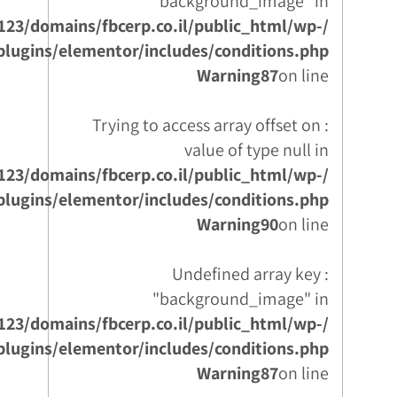
"background_image" in
123/domains/fbcerp.co.il/public_html/wp-
plugins/elementor/includes/conditions.php
Warning
87
on line
: Trying to access array offset on
value of type null in
123/domains/fbcerp.co.il/public_html/wp-
plugins/elementor/includes/conditions.php
Warning
90
on line
: Undefined array key
"background_image" in
123/domains/fbcerp.co.il/public_html/wp-
plugins/elementor/includes/conditions.php
Warning
87
on line