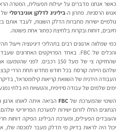
כאשר אנחנו מדברים על יעילות תפעולית, המטרה הראש
אנוש הרסניות. פתרון ה-
ביליניג לדלקן אוניברסלי
חיובים, דוחות ובקרות בלחיצת כפתור אחת פשוטה.
כמי שמלווה ארגונים רבים בתהליכי דיגיטציה וייעול ת
והכלים של FBC. באחד הפרויקטים האחרוני
שהחזיקה צי של מעל 150 רכבים. ל
שלהם הייתה קורסת בכל חודש מחדש תחת הררי קבצי 
העבודה הידנית של השוואת קריאות קילומטראז', בדיקת 
ימים שלמים של עבודה סיזיפית, והטעויות היו בלתי נמנע
השינוי שהמערכת של
FBC
הביאה איתה לאותו ארגון 
הנתונים החלו לזרום ישירות למערכת הפריוריטי שלהם
והעובדים הפעילים, ומערכת הבילינג הפיקה דוחות חרי
יכול היה לראות בדיוק מי תדלק מעבר למכסה שלו, איל