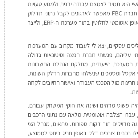
י היא תמיד לצמצם עבודה ידנית ולמנוע טעויות
של חברת FBC מאפשר לארגונים לקבל נתוני תדלוק
גולמיים ישירות מחברות הדלק השונות, לעבד אותם באופן אוטומטי לחלוטין בתוך מערכת ה-ERP, ולייצר
הליכים עסקיים, יצא לי לעבוד מקרוב עם המערכות
ם שעבדתי עליהם, פגשתי חברת הפצה וסיטונאות גדולה
פני שהטמענו את המערכת הייעודית, מחלקת הנהלת החשבונות
אקסל ומסמכים שנשלחו מחברות הדלק השונות.
חריגות מול הסכמי העבודה ואישור החיובים לקחה
ות.
היה פשוט מדהים ושינה את חוקי המשחק עבורם.
, עברו הצלבה אוטומטית מלאה עם נתוני הרכבים
גה מדויקים תוך דקות ספורות. פתאום, מנהל הצי
ו רכבים צורכים דלק באופן חריג ביחס לממוצע,