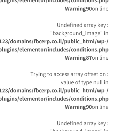
plugins/elementor/includes/conditions.php
Warning
90
on line
: Undefined array key
"background_image" in
123/domains/fbcerp.co.il/public_html/wp-
plugins/elementor/includes/conditions.php
Warning
87
on line
: Trying to access array offset on
value of type null in
123/domains/fbcerp.co.il/public_html/wp-
plugins/elementor/includes/conditions.php
Warning
90
on line
: Undefined array key