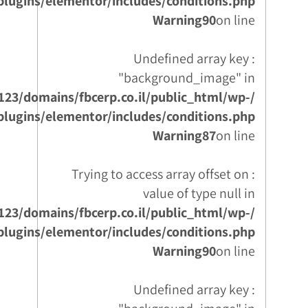
plugins/elementor/includes/conditions.php
Warning
90
on line
: Undefined array key
"background_image" in
123/domains/fbcerp.co.il/public_html/wp-
plugins/elementor/includes/conditions.php
Warning
87
on line
: Trying to access array offset on
value of type null in
123/domains/fbcerp.co.il/public_html/wp-
plugins/elementor/includes/conditions.php
Warning
90
on line
: Undefined array key