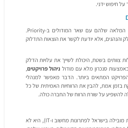
על חיפוש ידני.
היופי האמיתי בפתרונות של FBC הוא האינטגרטיביות המלאה שלהם עם שאר המודולים ב-Priority.
 והנהגים, אלא יודעת לקשר את הוצאות התדלוק
ות צוותים בשטח, היכולת לשייך את עלויות הדלק
באמצעות סנכרון מלא עם מודול
ניהול פרויקטים
,
הפרויקט המתאים ביותר. הדבר מאפשר למנהלי
 בזמן אמת, להבין את הרווחיות האמיתית של כל
ה להשפיע על שורת הרווח של החברה כולה.
חברת FBC, המהווה חלק מקבוצת ONE (חברה ציבורית מובילה בישראל לפתרונות מחשוב ו-IT), היא לא